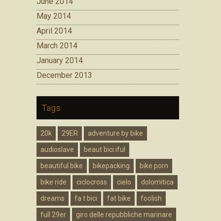
June 2014
May 2014
April 2014
March 2014
January 2014
December 2013
Tags
20k
29ER
adventure by bike
audioslave
beaut bici iful
beautiful bike
bikepacking
bike porn
bike ride
ciclocross
cielo
dolomitica
dreams
fa t bici
fat bike
foolish
full 29er
giro delle repubbliche marinare