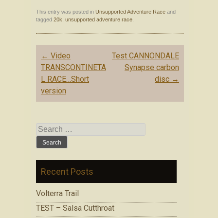
This entry was posted in
Unsupported Adventure Race
and
tagged
20k
,
unsupported adventure race
.
Post navigation
←
Video
Test CANNONDALE
TRANSCONTINETA
Synapse carbon
L RACE…Short
disc
→
version
Search for:
Recent Posts
Volterra Trail
TEST – Salsa Cutthroat