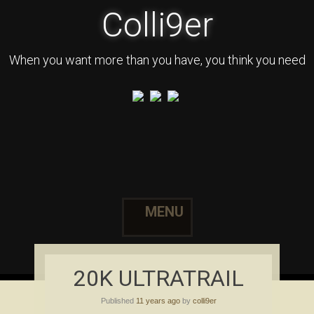
Colli9er
When you want more than you have, you think you need
MENU
Skip to content
20K ULTRATRAIL
Published
11 years ago
by
colli9er