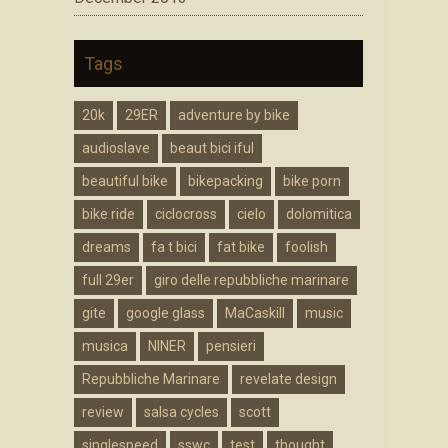
Tags
20k
29ER
adventure by bike
audioslave
beaut bici iful
beautiful bike
bikepacking
bike porn
bike ride
ciclocross
cielo
dolomitica
dreams
fa t bici
fat bike
foolish
full 29er
giro delle repubbliche marinare
gite
google glass
MaCaskill
music
musica
NINER
pensieri
Repubbliche Marinare
revelate design
review
salsa cycles
scott
singlespeed
sswc
test
thought