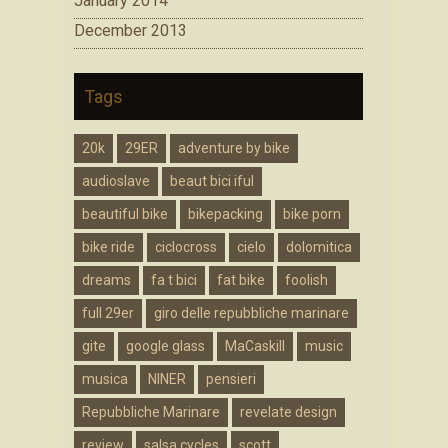
January 2014
December 2013
Tags
20k
29ER
adventure by bike
audioslave
beaut bici iful
beautiful bike
bikepacking
bike porn
bike ride
ciclocross
cielo
dolomitica
dreams
fa t bici
fat bike
foolish
full 29er
giro delle repubbliche marinare
gite
google glass
MaCaskill
music
musica
NINER
pensieri
Repubbliche Marinare
revelate design
review
salsa cycles
scott