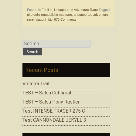
Posted in
Foolish
,
Unsupported Adventure Race
Tagged
giro delle repubbliche marinare
,
unsupported adventure
race
,
viaggi in bici
675 Comments
Search for:
Recent Posts
Volterra Trail
TEST – Salsa Cutthroat
TEST – Salsa Pony Rustler
Test INTENSE TRACER 275 C
Test CANNONDALE JEKYLL 3